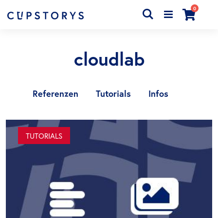
Artikel
0
Search
Cart
cloudlab
Referenzen
Tutorials
Infos
TUTORIALS