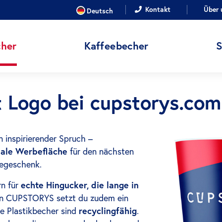
SPRACHE
Kontakt
Über 
Deutsch
her
Kaffeebecher
 Logo bei cupstorys.com
n inspirierender Spruch –
ale Werbefläche
für den nächsten
begeschenk.
rn für
echte Hingucker, die lange in
n CUPSTORYS setzt du zudem ein
re Plastikbecher sind
recyclingfähig
.