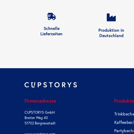
Schnelle
Produktion in
Lieferzeiten
Deutschland
Firmenadresse
Produkt
CUPSTORYS GmbH
Trinkbech
Breiter Weg 40
Kaffeebec
51702 Bergneustadt
Partybech
www.cupstorys.com