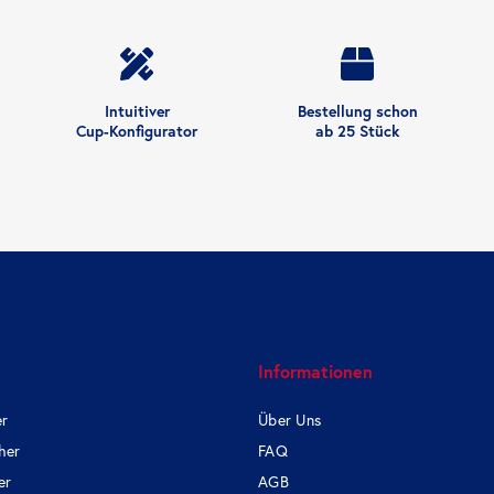
Intuitiver
Bestellung schon
Cup-Konfigurator
ab 25 Stück
e
Informationen
er
Über Uns
her
FAQ
er
AGB