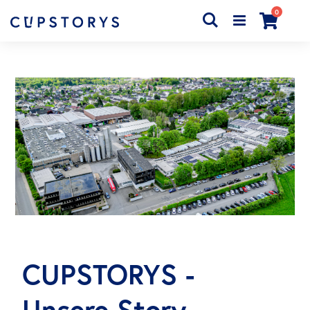
Artikel
0
Search
Cart
CUPSTORYS -
Unsere Story