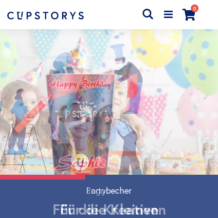
Artikel
0
Search
Cart
Partybecher
Für die Kleinen