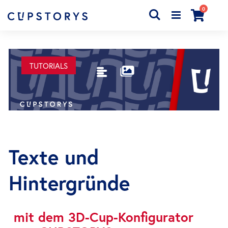
Artikel
0
Search
Cart
TUTORIALS
Texte und
Hintergründe
mit dem 3D-Cup-Konfigurator