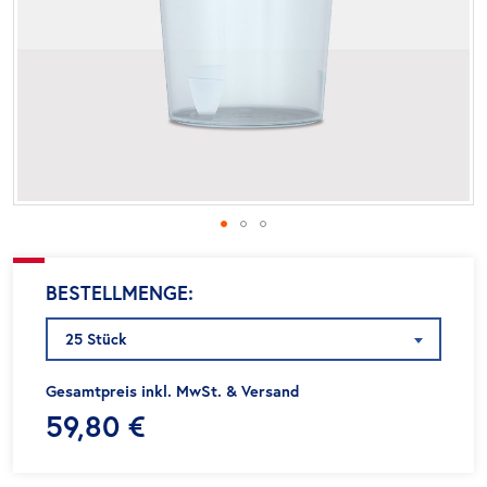
Zum
BESTELLMENGE
Anfang
der
25 Stück
Bildgalerie
springen
Gesamtpreis inkl. MwSt. & Versand
59,80 €