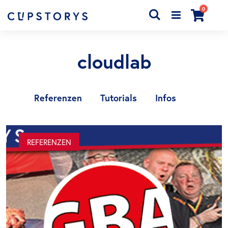
Artikel
0
Search
Cart
cloudlab
Referenzen
Tutorials
Infos
REFERENZEN