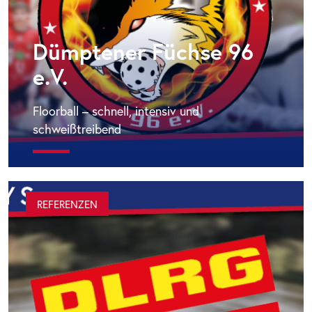
Dümptener Füchse 96
e.V.
Floorball – schnell, intensiv und
schweißtreibend
REFERENZEN