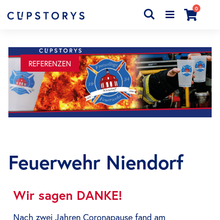
Artikel
0
Search
Cart
REFERENZEN
Feuerwehr Niendorf
Wir sagen DANKE!
Nach zwei Jahren Coronapause fand am