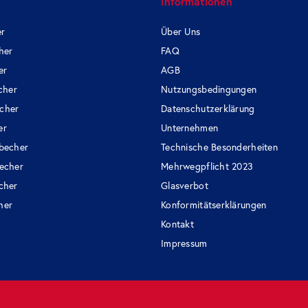
e
Informationen
er
Über Uns
her
FAQ
er
AGB
cher
Nutzungsbedingungen
cher
Datenschutzerklärung
er
Unternehmen
becher
Technische Besonderheiten
echer
Mehrwegpflicht 2023
cher
Glasverbot
her
Konformitätserklärungen
Kontakt
Impressum