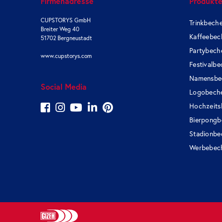
Firmenadresse
Produkt
CUPSTORYS GmbH
Trinkbech
Breiter Weg 40
Kaffeebec
51702 Bergneustadt
Partybech
www.cupstorys.com
Festivalbe
Namensbe
Social Media
Logobech
Hochzeits
Bierpongb
Stadionbe
Werbebec