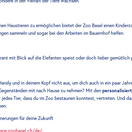
ndere in der Vielfalt der Tiere wachsen.
en Haustieren zu ermöglichen bietet der Zoo Basel einen Kinderzo
rungen sammeln und sogar bei den Arbeiten im Bauernhof helfen.
urant mit Blick auf die Elefanten speist oder doch lieber gemütlich 
 Handy und in deinem Kopf nicht aus, um dich auch in ein paar Jah
on Gegenständen mit nach Hause zu nehmen? Mit den
personalisie
t jedes Tier, dass du im Zoo bestaunen konntest, vertreten. Und d
ben.
nerungen für deine Zukunft
ww.zoobasel.ch/de/