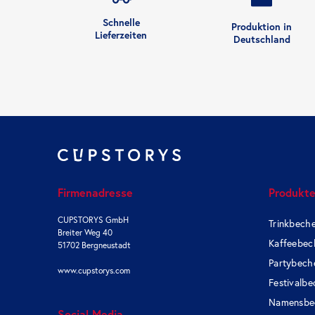
Schnelle
Produktion in
Lieferzeiten
Deutschland
Firmenadresse
Produkt
CUPSTORYS GmbH
Trinkbech
Breiter Weg 40
Kaffeebec
51702 Bergneustadt
Partybech
www.cupstorys.com
Festivalbe
Namensbe
Social Media