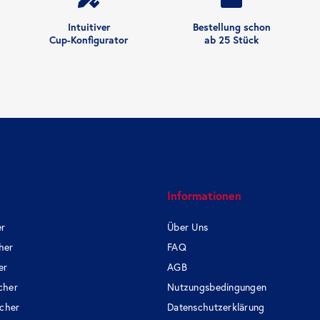
Intuitiver
Bestellung schon
Cup-Konfigurator
ab 25 Stück
e
Informationen
er
Über Uns
her
FAQ
er
AGB
cher
Nutzungsbedingungen
cher
Datenschutzerklärung