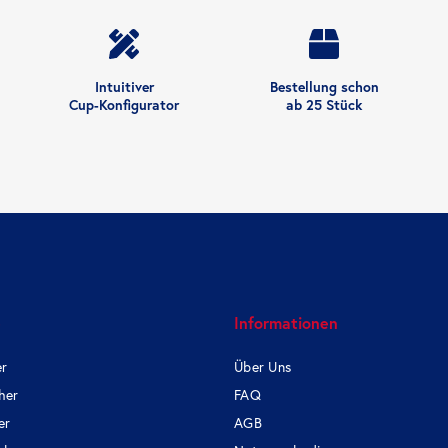
Intuitiver
Bestellung schon
Cup-Konfigurator
ab 25 Stück
e
Informationen
er
Über Uns
her
FAQ
er
AGB