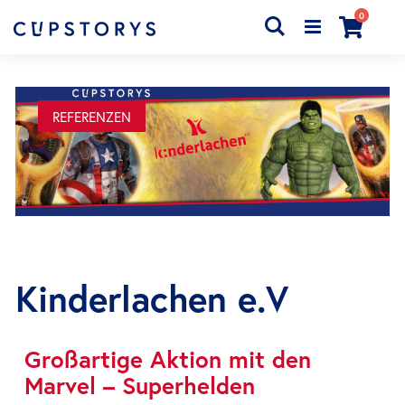
Artikel
0
Search
Cart
REFERENZEN
Kinderlachen e.V
Großartige Aktion mit den
Marvel – Superhelden