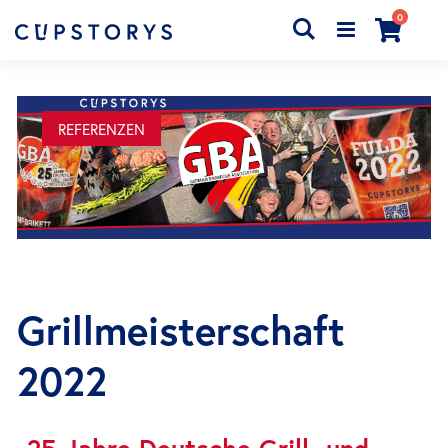
Artikel
0
Search
Cart
REFERENZEN
Grillmeisterschaft
2022