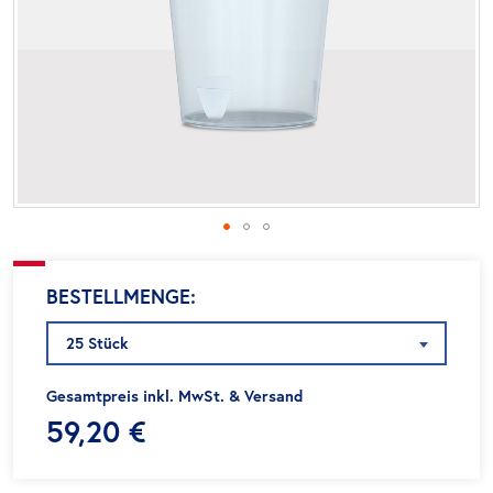
Zum
BESTELLMENGE
Anfang
der
25 Stück
Bildgalerie
springen
Gesamtpreis inkl. MwSt. & Versand
59,20 €