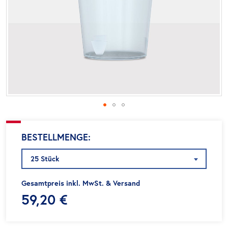
Zum
BESTELLMENGE
Anfang
der
25 Stück
Bildgalerie
springen
Gesamtpreis inkl. MwSt. & Versand
59,20 €