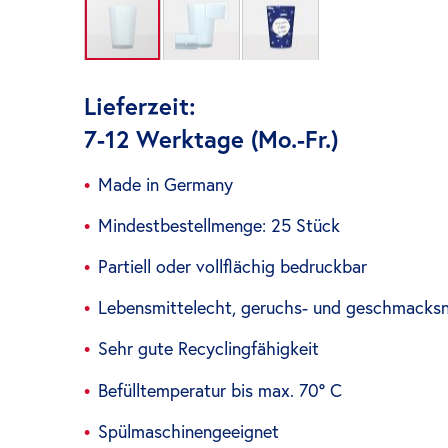
Zum
Anfang
Lieferzeit:
der
7-12 Werktage (Mo.-Fr.)
Bildgalerie
springen
Made in Germany
Mindestbestellmenge: 25 Stück
Partiell oder vollflächig bedruckbar
Lebensmittelecht, geruchs- und geschmacksne
Sehr gute Recyclingfähigkeit
Befülltemperatur bis max. 70° C
Spülmaschinengeeignet