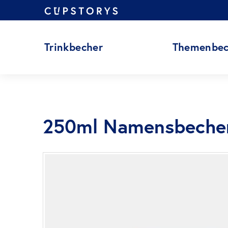
Zum
Inhalt
springen
Trinkbecher
Themenbec
250ml Namensbeche
Zum
Ende
der
Bildgalerie
springen