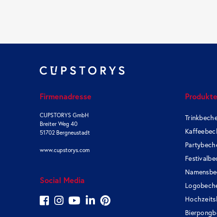
Firmenadresse
Produkt
CUPSTORYS GmbH
Trinkbech
Breiter Weg 40
Kaffeebec
51702 Bergneustadt
Partybech
www.cupstorys.com
Festivalbe
Namensbe
Social Media
Logobech
Hochzeits
Bierpongb