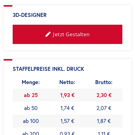
3D-DESIGNER
Jetzt Gestalten
STAFFELPREISE INKL. DRUCK
Menge:
Netto:
Brutto:
ab 25
1,93 €
2,30 €
ab 50
1,74 €
2,07 €
ab 100
1,57 €
1,87 €
ab 200
0,93 €
1,11 €