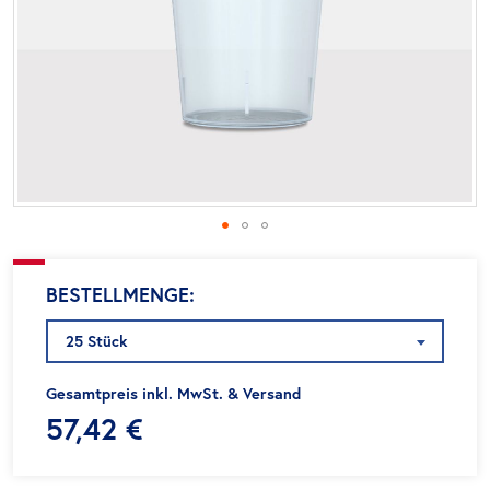
Zum
BESTELLMENGE
Anfang
der
25 Stück
Bildgalerie
springen
Gesamtpreis inkl. MwSt. & Versand
57,42 €